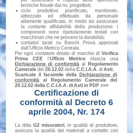
tecniche fissate dai ns. progettisti;
ciclo produttivo pianificato, monitorato,
attrezzato ed effettuato da personale
altamente qualificato, in modo da assicurare
la costante affidabilità della produzione: i
componenti sono ripetutamente testati con
macchinari che ne provano la durabilità;
contatori tarati su Banchi Prova approvati
dall’Ufficio Metrico Centrale.
Per ogni contatore dotato di marchio di
Verifica
Prima CEE
l’
Ufficio Metrico
rilascia una
Dichiarazione di conformità
al
Regolamento
Camerale
del
20.12.02
della
C.C.I.A.A.
di
Asti
.
Scaricate il facsimile della
Dichiarazione di
conformità
al
Regolamento Camerale
del
20.12.02
della
C.C.I.A.A.
di
Asti
in PDF >>>
Certificazione di
conformità al Decreto 6
aprile 2004, Nr. 174
La ditta
G2 misuratori
, in qualità di produttore,
assicura la qualità dei materiali a contatto con