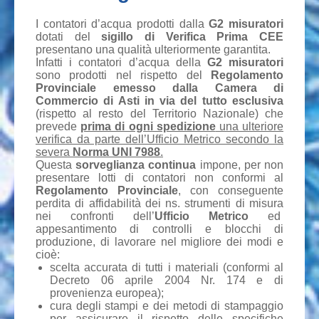
I contatori d’acqua prodotti dalla
G2 misuratori
dotati del
sigillo di Verifica Prima CEE
presentano una qualità ulteriormente garantita.
Infatti i contatori d’acqua della
G2 misuratori
sono prodotti nel rispetto del
Regolamento
Provinciale emesso dalla Camera di
Commercio di Asti in via del tutto esclusiva
(rispetto al resto del Territorio Nazionale) che
prevede
prima di ogni spedizione
una ulteriore
verifica da parte dell’Ufficio Metrico secondo la
severa
Norma UNI 7988
.
Questa
sorveglianza continua
impone, per non
presentare lotti di contatori non conformi al
Regolamento Provinciale
, con conseguente
perdita di affidabilità dei ns. strumenti di misura
nei confronti dell’
Ufficio Metrico
ed
appesantimento di controlli e blocchi di
produzione, di lavorare nel migliore dei modi e
cioè:
scelta accurata di tutti i materiali (conformi al
Decreto 06 aprile 2004 Nr. 174 e di
provenienza europea);
cura degli stampi e dei metodi di stampaggio
per assicurare il rispetto delle specifiche