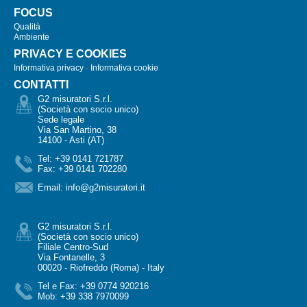
FOCUS
Qualità
Ambiente
PRIVACY E COOKIES
Informativa privacy
-
Informativa cookie
CONTATTI
G2 misuratori S.r.l.
(Società con socio unico)
Sede legale
Via San Martino, 38
14100 - Asti (AT)
Tel: +39 0141 721787
Fax: +39 0141 702280
Email:
info@g2misuratori.it
G2 misuratori S.r.l.
(Società con socio unico)
Filiale Centro-Sud
Via Fontanelle, 3
00020 - Riofreddo (Roma) - Italy
Tel e Fax: +39 0774 920216
Mob: +39 338 7970099